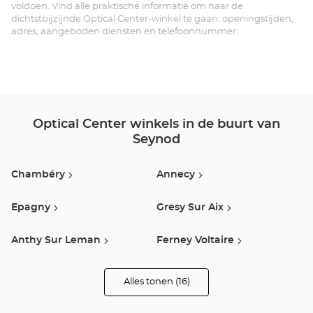
Ce
voldoen. Vind alle praktische informatie om naar de
dichtstbijzijnde Optical Center-winkel te gaan: openingstijden,
adres, aangeboden diensten en telefoonnummer.
Optical Center winkels in de buurt van
Seynod
Chambéry
Annecy
Epagny
Gresy Sur Aix
Anthy Sur Leman
Ferney Voltaire
Gilly Sur Isere
Bonneville
Alles tonen (16)
winkels
van
Optical
Genève Jonction/plainpala
Chatillon En Michaille
Center