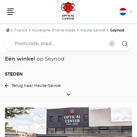
Nederla
Vera
Menu
van
taal
Home
France
Auvergne-Rhône-Alpes
Haute-Savoie
Seynod
Postcode,
Bij
,
een
stad...
mij
vind
Optica
in
een
Cente
de
Optical
winke
Eén winkel
op Seynod
buurt
Center
winkel
STEDEN
Terug naar Haute-Savoie
STEDEN
Druk
op
de
ENTER