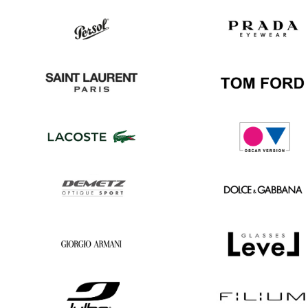
Ray
Hugo
Ban
Boss
Persol
Prada
Saint
Tom
Laurent
Ford
Lacoste
Oscar
version
Demetz
Dolce
&
Gabbana
Georgio
Level
Armani