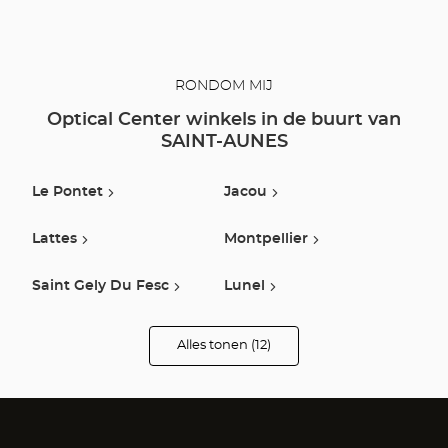
RONDOM MIJ
Optical Center winkels in de buurt van
SAINT-AUNES
Le Pontet
Jacou
Lattes
Montpellier
Saint Gely Du Fesc
Lunel
Saint-Jean-De-Vedas
Le Poinconnet
Alles tonen (12)
winkels
van
Optical
Balaruc Le Vieux
Nimes
Center
Opticien
Sete
Clermont L'herault