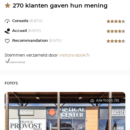
270
klanten gaven hun mening
Conseils
(
8.8
/10)
Accueil
(
8.9
/10)
Recommandation
(
8.9
/10)
Stemmen verzameld door
visitors-book.fr
FOTO'S
Alle foto's (16)