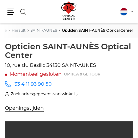
Zoeken
Nederla
Vera
Menu
van
taal
anie
Hérault
SAINT-AUNES
Opticien SAINT-AUNÈS Optical Center
Opticien SAINT-AUNÈS Optical
Center
10, rue du Basilic
34130 SAINT-AUNES
Momenteel gesloten
OPTICA & GEHOOR
+33 4 11 93 90 50
telefoonnummer
Zoek adresgegevens van winkel
van
Opticien
SAINT-
Openingstijden
AUNÈS
Optical
Center