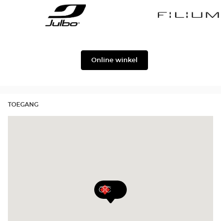
Georgio
Level
Armani
Julbo
Filium
Online winkel
TOEGANG