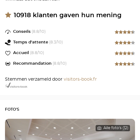
10918
klanten gaven hun mening
Conseils
(
8.8
/10)
Temps d'attente
(
8.3
/10)
Accueil
(
8.8
/10)
Recommandation
(
8.8
/10)
Stemmen verzameld door
visitors-book.fr
FOTO'S
Alle foto's (12)