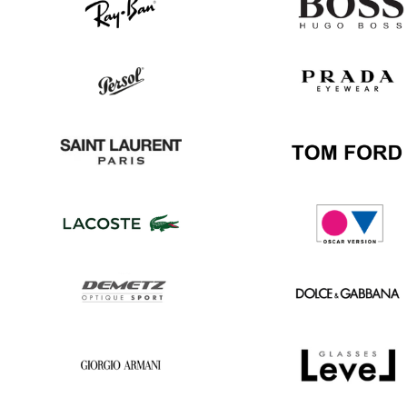
Ray
Hugo
Ban
Boss
Persol
Prada
Saint
Tom
Laurent
Ford
Lacoste
Oscar
version
Demetz
Dolce
&
Gabbana