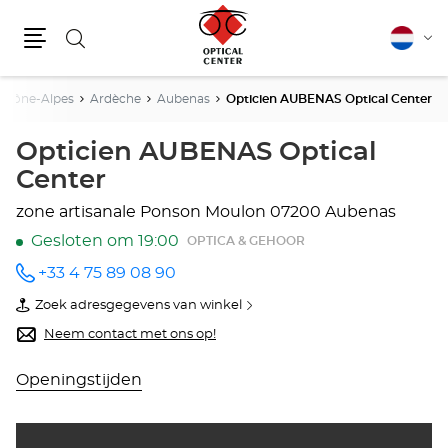
Zoeken
Nederla
Vera
Menu
van
taal
Rhône-Alpes
Ardèche
Aubenas
Opticien AUBENAS Optical Center
Opticien AUBENAS Optical
Center
zone artisanale Ponson Moulon
07200 Aubenas
Gesloten om 19:00
OPTICA & GEHOOR
+33 4 75 89 08 90
telefoonnummer
Zoek adresgegevens van winkel
van
Opticien
Neem contact met ons op!
AUBENAS
Optical
Center
Openingstijden