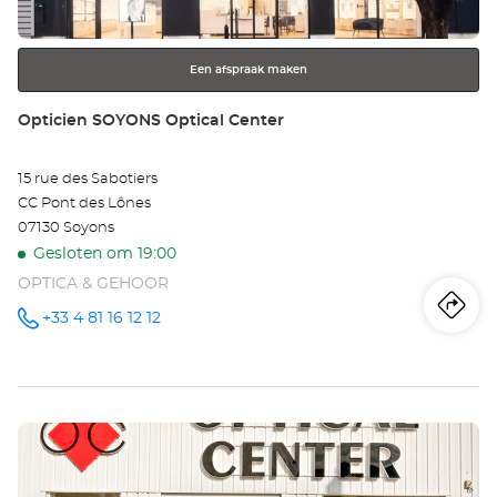
toets
voor
meer
Een afspraak maken
informatie
Winkel:
Opticien SOYONS Optical Center
15 rue des Sabotiers
CC Pont des Lônes
07130 Soyons
Gesloten om 19:00
OPTICA & GEHOOR
Ro
na
+33 4 81 16 12 12
telefoonnummer
wi
Op
Druk
SO
op
Opt
de