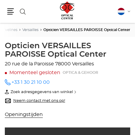
Zoeken
Nederla
Vera
Menu
van
taal
Yvelines
Versailles
Opticien VERSAILLES PAROISSE Optical Center
Opticien VERSAILLES
PAROISSE Optical Center
20 rue de la Paroisse
78000 Versailles
Momenteel gesloten
OPTICA & GEHOOR
+33 1 30 21 10 00
telefoonnummer
Zoek adresgegevens van winkel
van
Opticien
Neem contact met ons op!
VERSAILLES
PAROISSE
Optical
Openingstijden
Center