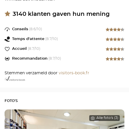
3140
klanten gaven hun mening
Conseils
(
8.6
/10)
Temps d'attente
(
8.7
/10)
Accueil
(
8.7
/10)
Recommandation
(
8.7
/10)
Stemmen verzameld door
visitors-book.fr
FOTO'S
Alle foto's (3)