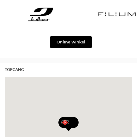
Gabbana
Georgio
Level
Armani
Julbo
Filium
Online winkel
TOEGANG