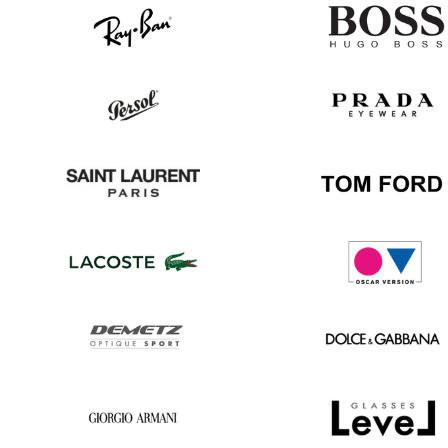
Ray
Hugo
Ban
Boss
Persol
Prada
Saint
Tom
Laurent
Ford
Lacoste
Oscar
version
Demetz
Dolce
&