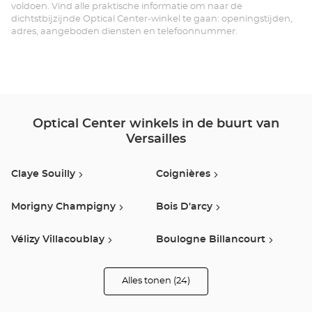
Opt
voldoen. Vind alle praktische informatie om naar de
dichtstbijzijnde Optical Center-winkel te gaan: openingstijden,
Ce
adres, aangeboden diensten en telefoonnummer.
Optical Center winkels in de buurt van
Versailles
Claye Souilly
Coignières
Morigny Champigny
Bois D'arcy
Vélizy Villacoublay
Boulogne Billancourt
Rueil Malmaison
Saint Germain En Laye
Alles tonen (24)
winkels
van
Optical
Les Clayes Sous Bois
Bretigny Sur Orge
Center