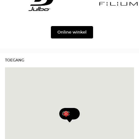
Georgio
Level
Armani
Julbo
Filium
Online winkel
TOEGANG