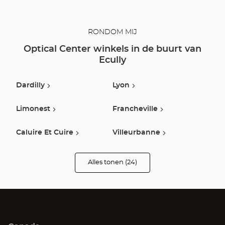
RONDOM MIJ
Optical Center winkels in de buurt van
Ecully
Dardilly
Lyon
Limonest
Francheville
Caluire Et Cuire
Villeurbanne
Oullins
Givors
Alles tonen (24)
winkels
van
Optical
Lozanne
Pierre Benite
Center
Opticien
Vaulx En Velin
Venissieux