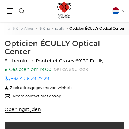
Zoeken
Nederla
Vera
Menu
van
taal
ergne-Rhône-Alpes
Rhône
Ecully
Opticien ÉCULLY Optical Center
Opticien ÉCULLY Optical
Center
8, chemin de Pontet et Crases
69130 Ecully
Gesloten om 19:00
OPTICA & GEHOOR
+33 4 28 29 27 29
telefoonnummer
Zoek adresgegevens van winkel
van
Opticien
Neem contact met ons op!
ÉCULLY
Optical
Center
Openingstijden