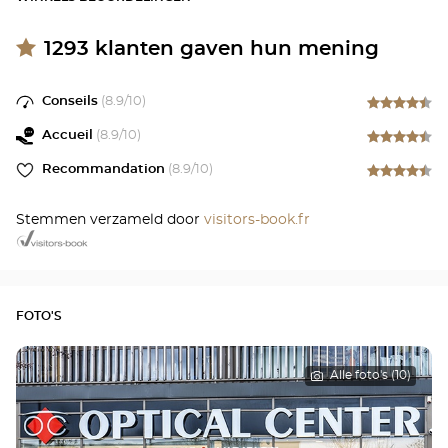
1293
klanten gaven hun mening
Conseils
(
8.9
/10)
Accueil
(
8.9
/10)
Recommandation
(
8.9
/10)
Stemmen verzameld door
visitors-book.fr
FOTO'S
Alle foto's (10)