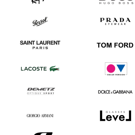
Ray
Hugo
Ban
Boss
Persol
Prada
Saint
Tom
Laurent
Ford
Lacoste
Oscar
version
Demetz
Dolce
&
Gabbana