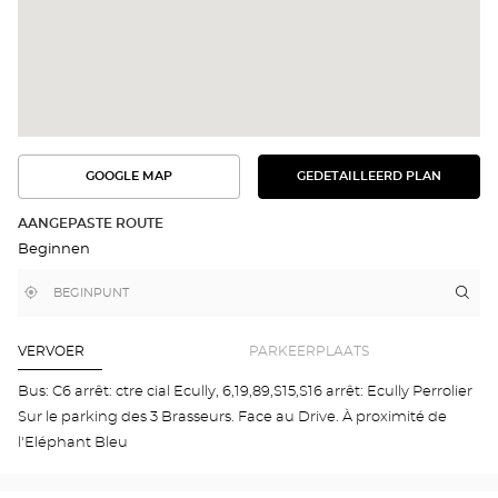
GOOGLE MAP
GEDETAILLEERD PLAN
BEKIJK
BEKIJK
HET
DE
GEDETAILLEERDE
ROUTE
PLAN
AANGEPASTE ROUTE
IN
Beginnen
GOOGLE
MAP
,
Bij
Rou
naa
vind
mij
win
een
in
Opt
Optical
de
Center
buurt
ÉCU
VERVOER
PARKEERPLAATS
winkel
Opti
Cen
Bus: C6 arrêt: ctre cial Ecully, 6,19,89,S15,S16 arrêt: Ecully Perrolier
Sur le parking des 3 Brasseurs. Face au Drive. À proximité de
l'Eléphant Bleu