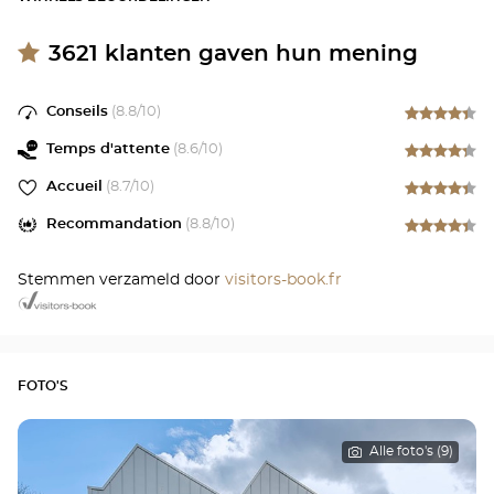
3621
klanten gaven hun mening
Conseils
(
8.8
/10)
Temps d'attente
(
8.6
/10)
Accueil
(
8.7
/10)
Recommandation
(
8.8
/10)
Stemmen verzameld door
visitors-book.fr
FOTO'S
Alle foto's (9)