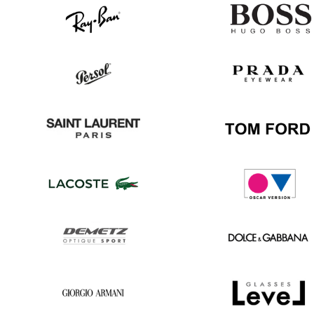
Ray
Hugo
Ban
Boss
Persol
Prada
Saint
Tom
Laurent
Ford
Lacoste
Oscar
version
Demetz
Dolce
&