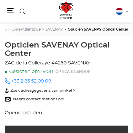
Zoeken
Nederla
Vera
Menu
van
taal
oire
Loire-Atlantique
SAVENAY
Opticien SAVENAY Optical Center
Opticien SAVENAY Optical
Center
ZAC de la Colleraye
44260 SAVENAY
Gesloten om 19:00
OPTICA & GEHOOR
+33 2 85 52 09 09
telefoonnummer
Zoek adresgegevens van winkel
van
Opticien
Neem contact met ons op!
SAVENAY
Optical
Center
Openingstijden