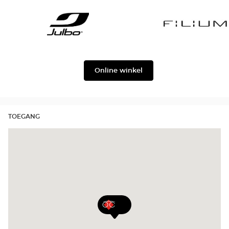
Gabbana
Georgio
Level
Armani
Julbo
Filium
Online winkel
TOEGANG