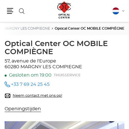
Zoeken
Nederla
Vera
Menu
van
taal
MARGNY LES COMPIEGNE
Optical Center OC MOBILE COMPIÈGNE
Optical Center OC MOBILE
COMPIÈGNE
57, avenue de l'Europe
60280 MARGNY LES COMPIEGNE
Gesloten om 19:00
THUISSERVICE
+33 7 69 24 25 45
telefoonnummer
Neem contact met ons op!
Openingstijden