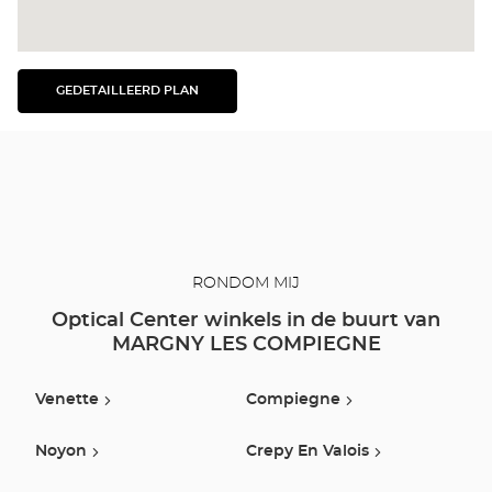
GEDETAILLEERD PLAN
BEKIJK
HET
GEDETAILLEERDE
PLAN
RONDOM MIJ
Optical Center winkels in de buurt van
MARGNY LES COMPIEGNE
Venette
Compiegne
Noyon
Crepy En Valois