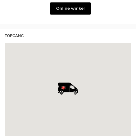
Lukkas
Julbo
Online winkel
TOEGANG