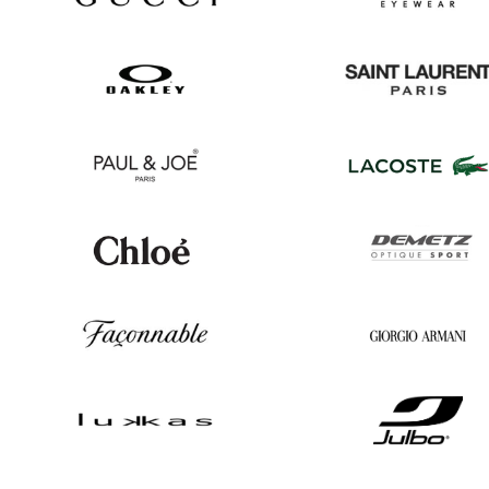
Gucci
Prada
Oakley
Saint
Laurent
Paul
Lacoste
&
Joe
Chloé
Demetz
Façonnable
Georgio
Armani