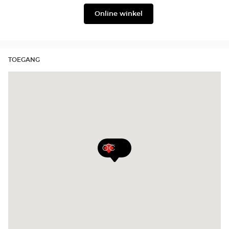
Julbo
Filium
Online winkel
TOEGANG