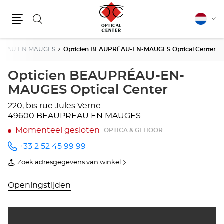
Zoeken
Nederla
Vera
Menu
van
taal
REAU EN MAUGES
Opticien BEAUPRÉAU-EN-MAUGES Optical Center
Opticien BEAUPRÉAU-EN-
MAUGES Optical Center
220, bis rue Jules Verne
49600 BEAUPREAU EN MAUGES
Momenteel gesloten
OPTICA & GEHOOR
+33 2 52 45 99 99
telefoonnummer
Zoek adresgegevens van winkel
van
Opticien
BEAUPRÉAU-
Openingstijden
EN-
MAUGES
Optical
Center