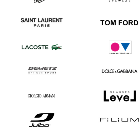
Ban
Boss
Persol
Prada
Saint
Tom
Laurent
Ford
Lacoste
Oscar
version
Demetz
Dolce
&
Gabbana
Georgio
Level
Armani