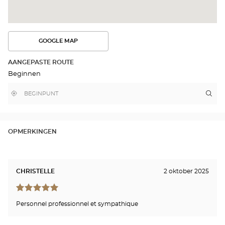
GOOGLE MAP
BEKIJK
DE
ROUTE
AANGEPASTE ROUTE
IN
Beginnen
GOOGLE
MAP
,
Bij
Rou
naa
vind
mij
win
een
in
Opt
Optical
de
Center
buurt
BEA
winkel
EN-
OPMERKINGEN
MA
Opti
Cen
CHRISTELLE
2 oktober 2025
Personnel professionnel et sympathique