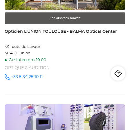
toets
voor
meer
Een afspraak maken
informatie
Winkel:
Opticien L'UNION TOULOUSE - BALMA Optical Center
49 route de Lavaur
31240 L'union
Gesloten om 19:00
OPTIQUE & AUDITION
Ro
na
+33 5 34 25 10 11
telefoonnummer
wi
Op
Druk
L'
op
TO
de
ENTER