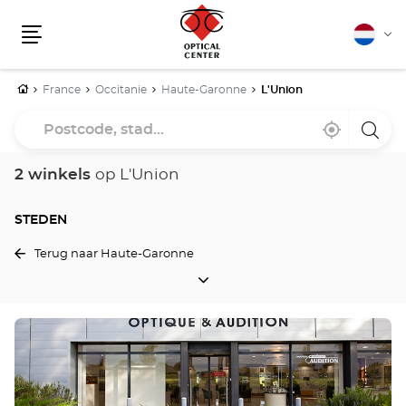
Nederla
Vera
Menu
van
taal
Home
France
Occitanie
Haute-Garonne
L'Union
Postcode,
Bij
,
een
stad...
mij
vind
Optica
in
een
Cente
de
Optical
winke
2 winkels
op L'Union
buurt
Center
winkel
STEDEN
Terug naar Haute-Garonne
STEDEN
Druk
op
de
ENTER