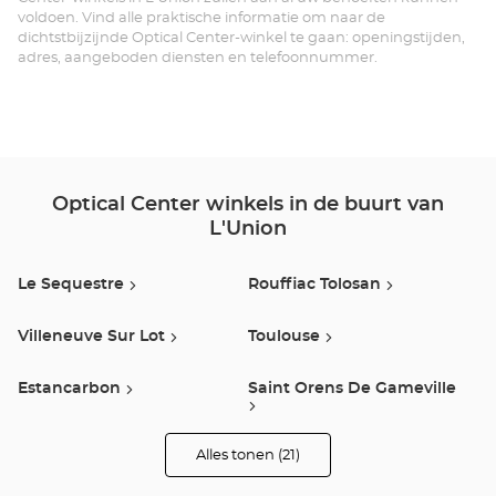
voldoen. Vind alle praktische informatie om naar de
dichtstbijzijnde Optical Center-winkel te gaan: openingstijden,
adres, aangeboden diensten en telefoonnummer.
Optical Center winkels in de buurt van
L'Union
Le Sequestre
Rouffiac Tolosan
Villeneuve Sur Lot
Toulouse
Estancarbon
Saint Orens De Gameville
Alles tonen (21)
Labège
Fenouillet
winkels
van
Optical