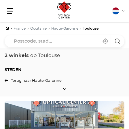
Nederla
Vera
Menu
van
taal
Home
France
Occitanie
Haute-Garonne
Toulouse
Postcode,
Bij
,
een
stad...
mij
vind
Optica
in
een
Cente
de
Optical
winke
2 winkels
op Toulouse
buurt
Center
winkel
STEDEN
Terug naar Haute-Garonne
STEDEN
Druk
op
de
ENTER