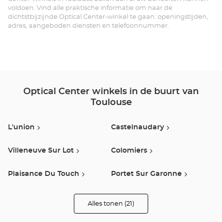
CA
voldoen. Vind alle praktische informatie om naar de
dichtstbijzijnde Optical Center-winkel te gaan: openingstijden,
Opt
adres, aangeboden diensten en telefoonnummer.
Ce
Optical Center winkels in de buurt van
Toulouse
L'union
Castelnaudary
Villeneuve Sur Lot
Colomiers
Plaisance Du Touch
Portet Sur Garonne
Estancarbon
Fenouillet
Alles tonen (21)
winkels
van
Optical
Labège
Saint Orens De Gameville