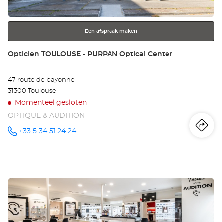
toets
voor
meer
Een afspraak maken
informatie
Winkel:
Opticien TOULOUSE - PURPAN Optical Center
47 route de bayonne
31300 Toulouse
Momenteel gesloten
OPTIQUE & AUDITION
Ro
na
+33 5 34 51 24 24
telefoonnummer
wi
Op
Druk
TO
op
-
de
ENTER