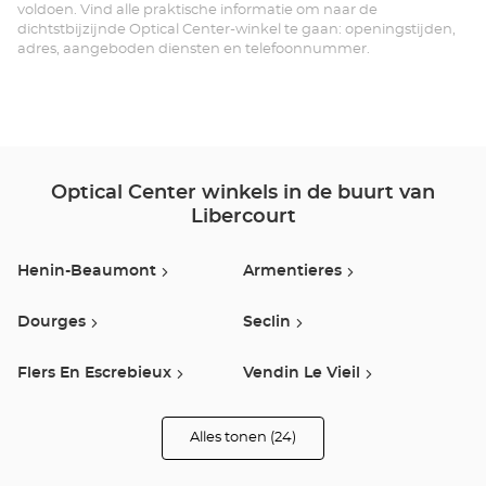
CA
voldoen. Vind alle praktische informatie om naar de
dichtstbijzijnde Optical Center-winkel te gaan: openingstijden,
Opt
adres, aangeboden diensten en telefoonnummer.
Ce
Optical Center winkels in de buurt van
Libercourt
Henin-Beaumont
Armentieres
Dourges
Seclin
Flers En Escrebieux
Vendin Le Vieil
Lens
Lesquin
Alles tonen (24)
winkels
van
Optical
Liévin
Douai
Center