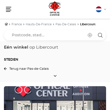
Nederla
Vera
Menu
van
taal
Home
France
Hauts-De-France
Pas-De-Calais
Libercourt
Postcode,
Bij
,
een
stad...
mij
vind
Optica
in
een
Cente
de
Optical
winke
Eén winkel
op Libercourt
buurt
Center
winkel
STEDEN
Terug naar Pas-de-Calais
STEDEN
Druk
op
de
ENTER