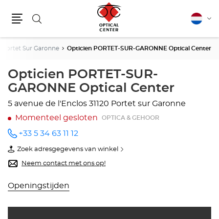
Zoeken
Nederla
Vera
Menu
van
taal
Portet Sur Garonne
Opticien PORTET-SUR-GARONNE Optical Center
Opticien PORTET-SUR-
GARONNE Optical Center
5 avenue de l'Enclos
31120 Portet sur Garonne
Momenteel gesloten
OPTICA & GEHOOR
+33 5 34 63 11 12
telefoonnummer
Zoek adresgegevens van winkel
van
Opticien
Neem contact met ons op!
PORTET-
SUR-
GARONNE
Openingstijden
Optical
Center