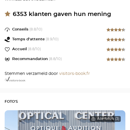
6353
klanten gaven hun mening
Conseils
(
8.8
/10)
Temps d'attente
(
8.9
/10)
Accueil
(
8.8
/10)
Recommandation
(
8.8
/10)
Stemmen verzameld door
visitors-book.fr
FOTO'S
Alle foto's (3)