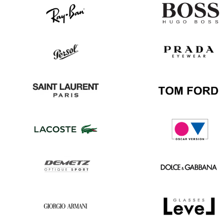
Ray
Hugo
Ban
Boss
Persol
Prada
Saint
Tom
Laurent
Ford
Lacoste
Oscar
version
Demetz
Dolce
&