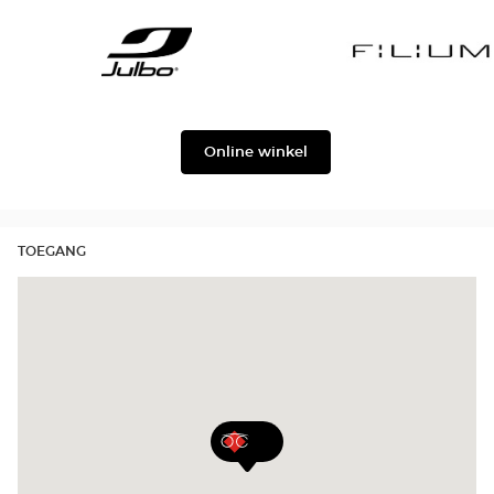
Gabbana
Georgio
Level
Armani
Julbo
Filium
Online winkel
TOEGANG